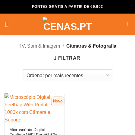
Skip
PORTES GRÁTIS A PARTIR DE 69.90€
to
content
TV, Som & Imagem
/
Câmaras & Fotografia
FILTRAR
Novo
Microscópio Digital
Feelhap WiFi Portátil 50x-