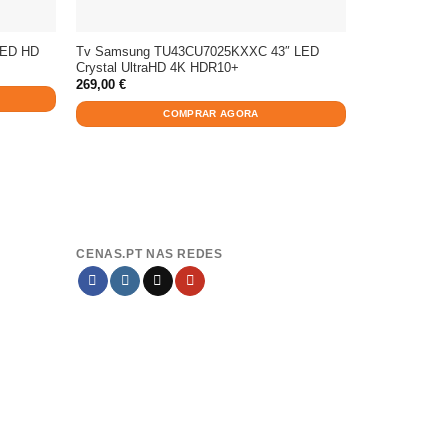
Tv Samsung TU43CU7025KXXC 43″ LED
LED HD
Crystal UltraHD 4K HDR10+
269,00
€
COMPRAR AGORA
CENAS.PT NAS REDES