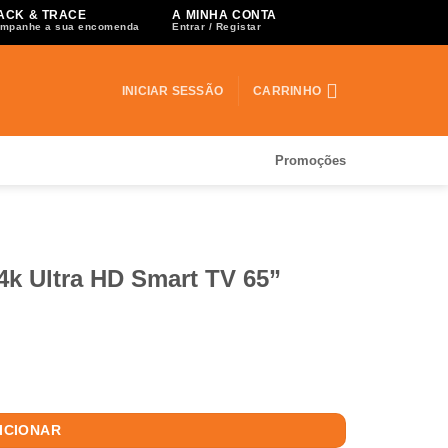
ACK & TRACE
A MINHA CONTA
mpanhe a sua encomenda
Entrar / Registar
INICIAR SESSÃO
CARRINHO
Promoções
 Ultra HD Smart TV 65”
ICIONAR