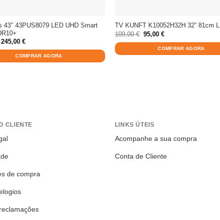
ps 43″ 43PUS8079 LED UHD Smart
TV KUNFT K10052H32H 32” 81cm 
DR10+
O
O
109,00
€
95,00
€
preço
preço
O
O
245,00
€
original
atual
preço
preço
COMPRAR AGORA
era:
é:
original
atual
COMPRAR AGORA
109,00 €.
95,00 €.
era:
é:
269,00 €.
245,00 €.
O CLIENTE
LINKS ÚTEIS
gal
Acompanhe a sua compra
ade
Conta de Cliente
es de compra
elogios
 reclamações