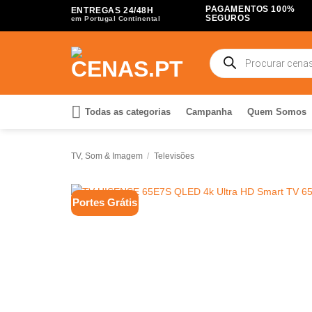
Skip
PAGAMENTOS 100%
ENTREGAS 24/48H
SEGUROS
em Portugal Continental
to
content
Products
search
Todas as categorias
Campanha
Quem Somos
TV, Som & Imagem
/
Televisões
Portes Grátis