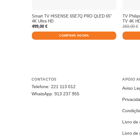
Smart TV HISENSE 65E7Q PRO QLED 65″
TV Phili
4K Ultra HD
TV 4K H
499,00
€
269,00
€
COMPRAR AGORA
CONTACTOS
APOIO A
Telefone: 221 113 012
Aviso Le
WhatsApp: 913 237 955
Privacid
Condiçõ
Livro de 
Livro de