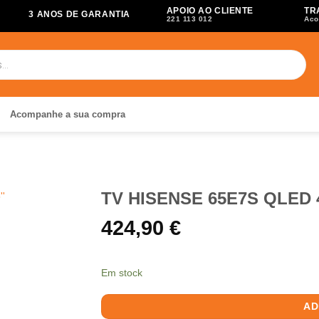
APOIO AO CLIENTE
TR
3 ANOS DE GARANTIA
221 113 012
Aco
Acompanhe a sua compra
TV HISENSE 65E7S QLED 4k
424,90
€
Em stock
AD