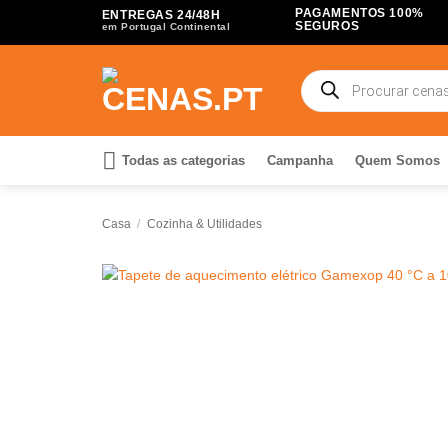
Skip
PAGAMENTOS 100%
ENTREGAS 24/48H
SEGUROS
em Portugal Continental
to
content
Products
search
Todas as categorias
Campanha
Quem Somos
Casa
/
Cozinha & Utilidades