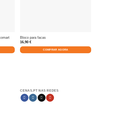
Máquina selad
komart
Bloco para facas
300mm
16,90
€
19,90
€
COMPRAR AGORA
CENAS.PT NAS REDES