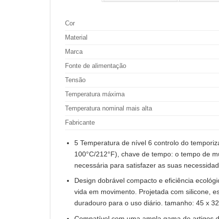
Cor
Material
Marca
Fonte de alimentação
Tensão
Temperatura máxima
Temperatura nominal mais alta
Fabricante
5 Temperatura de nível 6 controlo do tempor
100°C/212°F), chave de tempo: o tempo de mud
necessária para satisfazer as suas necessidad
Design dobrável compacto e eficiência ecológ
vida em movimento. Projetada com silicone, e
duradouro para o uso diário. tamanho: 45 x 3
Compatível com uma ampla gama de artigos de 