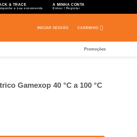
ACK & TRACE
A MINHA CONTA
mpanhe a sua encomenda
Entrar / Registar
INICIAR SESSÃO
CARRINHO
Promoções
trico Gamexop 40 °C a 100 °C