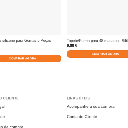
e silicone para Gomas 5 Peças
Tapete\Forma para 48 macarons Sili
9,90
€
COMPRAR AGORA
COMPRAR AGORA
O CLIENTE
LINKS ÚTEIS
gal
Acompanhe a sua compra
ade
Conta de Cliente
es de compra