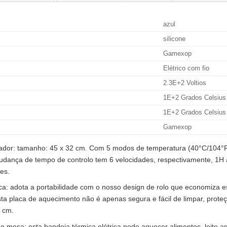
azul
silicone
Gamexop
Elétrico com fio
2.3E+2 Voltios
1E+2 Grados Celsius
1E+2 Grados Celsius
Gamexop
izador: tamanho: 45 x 32 cm. Com 5 modos de temperatura (40°C/104
ança de tempo de controlo tem 6 velocidades, respectivamente, 1H a 
es.
ica: adota a portabilidade com o nosso design de rolo que economiza 
sta placa de aquecimento não é apenas segura e fácil de limpar, prot
2 cm.
mesa: esta bandeja térmica elétrica pode aquecer alimentos, leite aq