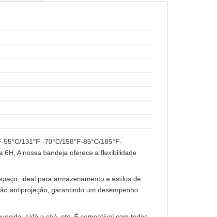
°F-55°C/131°F -70°C/158°F-85°C/185°F-
6H, A nossa bandeja oferece a flexibilidade
espaço, ideal para armazenamento e estilos de
eção antiprojeção, garantindo um desempenho
uecido, café e chá, etc. É compatível com todos