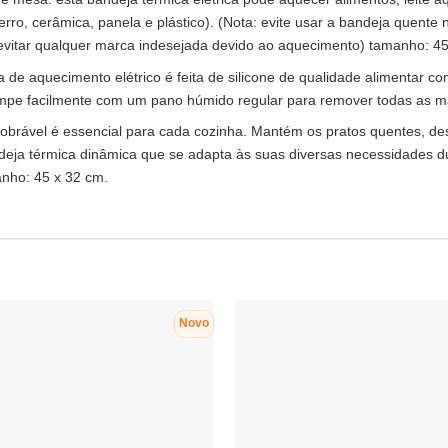
 ferro, cerâmica, panela e plástico). (Nota: evite usar a bandeja quen
vitar qualquer marca indesejada devido ao aquecimento) tamanho: 45
a de aquecimento elétrico é feita de silicone de qualidade alimentar com
. Limpe facilmente com um pano húmido regular para remover todas as 
a dobrável é essencial para cada cozinha. Mantém os pratos quentes, d
eja térmica dinâmica que se adapta às suas diversas necessidades dura
manho: 45 x 32 cm.
Novo