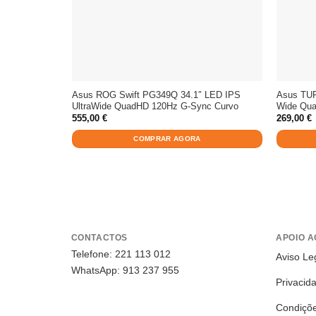
Asus ROG Swift PG349Q 34.1″ LED IPS
Asus TU
UltraWide QuadHD 120Hz G-Sync Curvo
Wide Qu
555,00
€
269,00
€
COMPRAR AGORA
CONTACTOS
APOIO A
Telefone: 221 113 012
Aviso Le
WhatsApp: 913 237 955
Privacid
Condiçõ