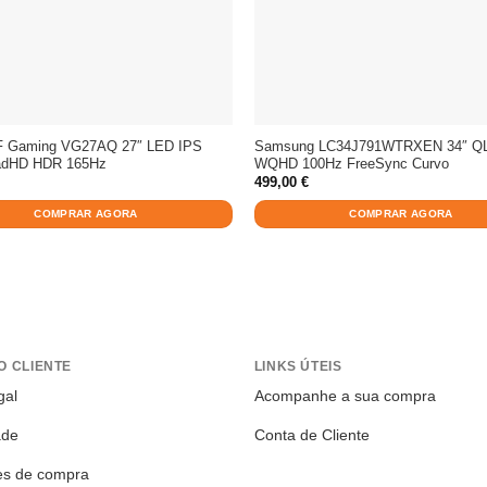
F Gaming VG27AQ 27″ LED IPS
Samsung LC34J791WTRXEN 34″ Q
adHD HDR 165Hz
WQHD 100Hz FreeSync Curvo
499,00
€
COMPRAR AGORA
COMPRAR AGORA
O CLIENTE
LINKS ÚTEIS
gal
Acompanhe a sua compra
ade
Conta de Cliente
es de compra