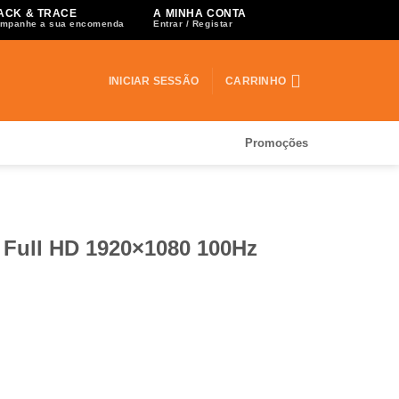
ACK & TRACE
A MINHA CONTA
mpanhe a sua encomenda
Entrar / Registar
INICIAR SESSÃO
CARRINHO
Promoções
Full HD 1920×1080 100Hz