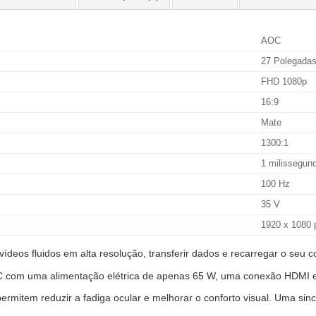
AOC
27 Polegada
FHD 1080p
16:9
Mate
1300:1
1 milissegun
100 Hz
35 V
1920 x 1080 
ídeos fluidos em alta resolução, transferir dados e recarregar o seu c
-C com uma alimentação elétrica de apenas 65 W, uma conexão HDMI
ermitem reduzir a fadiga ocular e melhorar o conforto visual. Uma si