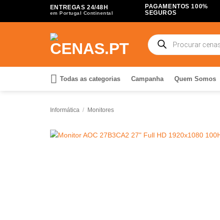
Skip
PAGAMENTOS 100%
ENTREGAS 24/48H
SEGUROS
em Portugal Continental
to
content
Products
search
Todas as categorias
Campanha
Quem Somos
Informática
/
Monitores