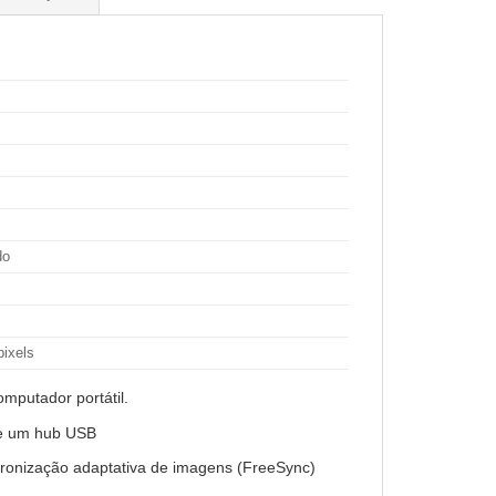
s
do
pixels
omputador portátil.
 e um hub USB
ncronização adaptativa de imagens (FreeSync)